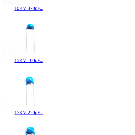
10KV 470pF...
15KV 100pF...
15KV 220pF...